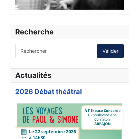
Recherche
Valider
Actualités
IMPORTANT
Quelques instants suffisent pour nous
2026 Débat théâtral
aider à améliorer nos services :
Utilisez les liens à votre disposition
dans la rubrique "Contact & Accés"
en cliquant sur :