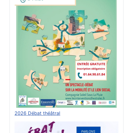
"
Formulaire en ligne"
pour nous contacter
"Formulaire de plaintes et
réclamations"
pour vos problèmes
rencontrés
"Questionnaire de satisfaction des
usagers"
pour nous aider à améliorer nos
services
Toute l'Équipe vous remercie
Les services du CLIC sont totalement
gratuits
2026 Débat théâtral
Découvrez nos dernières actions dans