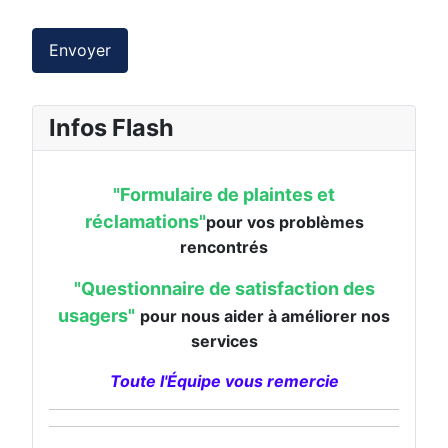
dans la rubrique "Contact & Accés"
Envoyer
en cliquant sur :
"
Formulaire en ligne"
pour nous contacter
Infos Flash
"Formulaire de plaintes et
réclamations"
pour vos problèmes
rencontrés
"Questionnaire de satisfaction des
usagers"
pour nous aider à améliorer nos
services
Toute l'Équipe vous remercie
Les services du CLIC sont totalement
gratuits